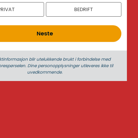
PRIVAT
BEDRIFT
Neste
ktinformasjon blir utelukkende brukt i forbindelse med
respørselen. Dine person­­opplysninger utleveres ikke til
uvedkommende.