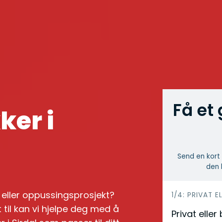
Få et 
ker i
Send en kort 
den 
e- eller oppussingsprosjekt?
h
1/4: PRIVAT E
 til kan vi hjelpe deg med å
e
Privat eller