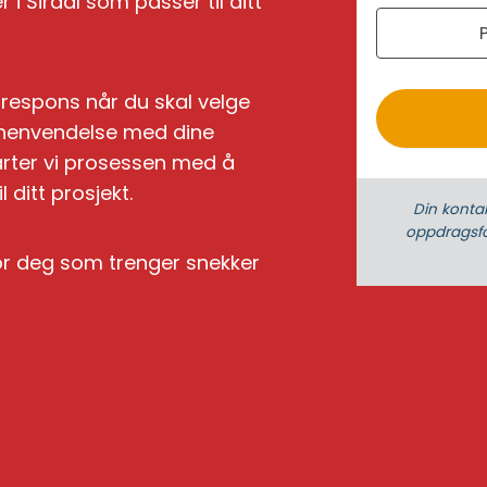
i Sirdal som passer til ditt
r
o
k respons når du skal velge
en henvendelse med dine
arter vi prosessen med å
 ditt prosjekt.
Din konta
oppdrags­fo
for deg som trenger snekker