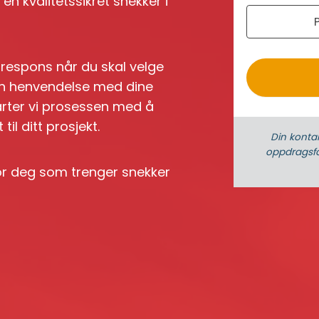
n kvalitetssikret snekker i
r
o
k respons når du skal velge
n en henvendelse med dine
arter vi prosessen med å
il ditt prosjekt.
Din konta
oppdrags­fo
for deg som trenger snekker