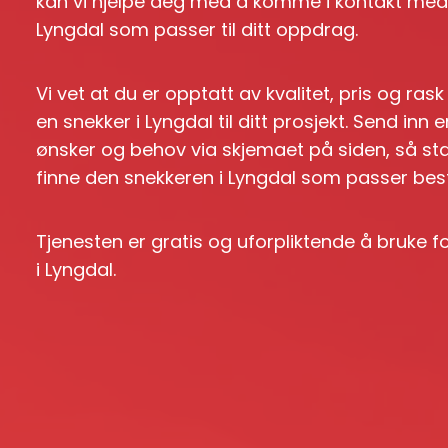
kan vi hjelpe deg med å komme i kontakt med e
Lyngdal som passer til ditt oppdrag.
Vi vet at du er opptatt av kvalitet, pris og ras
en snekker i Lyngdal til ditt prosjekt. Send in
ønsker og behov via skjemaet på siden, så st
finne den snekkeren i Lyngdal som passer best t
Tjenesten er gratis og uforpliktende å bruke 
i Lyngdal.