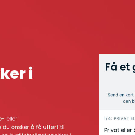
Få et 
ker i
Send en kort 
den b
e- eller
h
1/4: PRIVAT E
du ønsker å få utført til
e
Privat eller