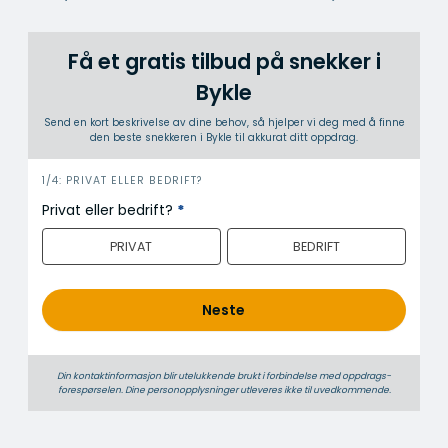
Få et gratis tilbud på snekker i
Bykle
Send en kort beskrivelse av dine behov, så hjelper vi deg med å finne
den beste snekkeren i Bykle til akkurat ditt oppdrag.
i
1/4: PRIVAT ELLER BEDRIFT?
n
Privat eller bedrift?
*
n
PRIVAT
BEDRIFT
h
o
l
Neste
d
Din kontaktinformasjon blir utelukkende brukt i forbindelse med oppdrags­
forespørselen. Dine person­­opplysninger utleveres ikke til uvedkommende.