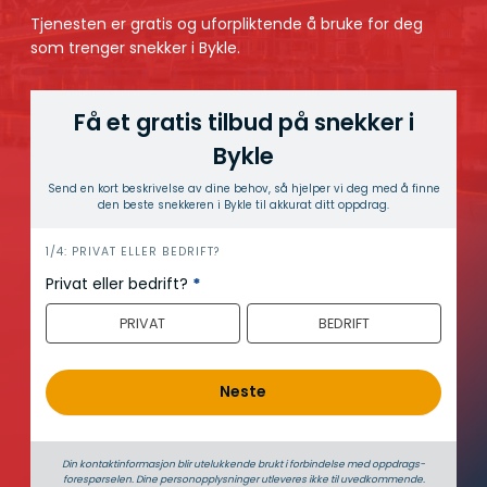
Tjenesten er gratis og uforpliktende å bruke for deg
som trenger snekker i Bykle.
Få et gratis tilbud på snekker i
Bykle
Send en kort beskrivelse av dine behov, så hjelper vi deg med å finne
den beste snekkeren i Bykle til akkurat ditt oppdrag.
h
1/4: PRIVAT ELLER BEDRIFT?
e
Privat eller bedrift?
*
r
PRIVAT
BEDRIFT
o
Neste
Din kontaktinformasjon blir utelukkende brukt i forbindelse med oppdrags­
forespørselen. Dine person­­opplysninger utleveres ikke til uvedkommende.