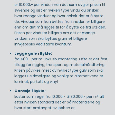
er 10.000,- per vindu, men det som avgjør prisen til
syvende og sist er hvilken type vindu du ønsker,
hvor mange vinduer og hvor enkelt det er å bytte
de. Vinduer som kan byttes fra innsiden er billigere
enn om det må rigges til for å bytte de fra utsiden.
Prisen per vindu er billigere om det er mange
vinduer som skal byttes grunnet billigere
innkjøpspris ved større kvantum.
Legge gulv
i Bykle:
fra 400,- per m² Inklusiv montering
.
Ofte er det fast
tillegg for rigging, transport og materialhåndtering.
Prisen påvirkes mest av hvilket type gulv som skal
legges.De rimeligste og vanligste alternativene er
laminat, parkett og vinyl.
Garasje
i Bykle:
koster som regel fra 10.000,- til 30.000,- per m² alt
etter hvilken standard det er på materialene og
hvor stort omfanget av jobben er.