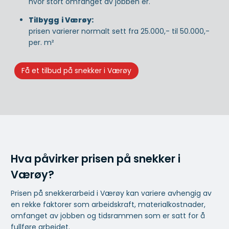
hvor stort omfanget av jobben er.
Tilbygg
i Værøy:
prisen varierer normalt sett fra 25.000,- til 50.000,-
per. m²
Få et tilbud på snekker i Værøy
Hva påvirker prisen på snekker i
Værøy?
Prisen på snekkerarbeid i Værøy kan variere avhengig av
en rekke faktorer som arbeidskraft, materialkostnader,
omfanget av jobben og tidsrammen som er satt for å
fullføre arbeidet.