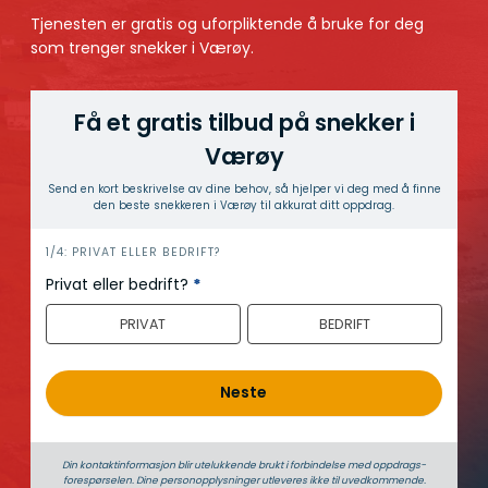
Tjenesten er gratis og uforpliktende å bruke for deg
som trenger snekker i Værøy.
Få et gratis tilbud på snekker i
Værøy
Send en kort beskrivelse av dine behov, så hjelper vi deg med å finne
den beste snekkeren i Værøy til akkurat ditt oppdrag.
h
1/4: PRIVAT ELLER BEDRIFT?
e
Privat eller bedrift?
*
r
PRIVAT
BEDRIFT
o
Neste
Din kontaktinformasjon blir utelukkende brukt i forbindelse med oppdrags­
forespørselen. Dine person­­opplysninger utleveres ikke til uvedkommende.