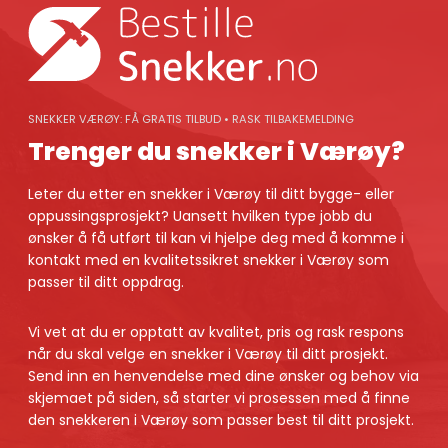
Skip
to
content
SNEKKER VÆRØY: FÅ GRATIS TILBUD • RASK TILBAKEMELDING
Trenger du snekker i Værøy?
Leter du etter en snekker i Værøy til ditt bygge- eller
oppussingsprosjekt? Uansett hvilken type jobb du
ønsker å få utført til kan vi hjelpe deg med å komme i
kontakt med en kvalitetssikret snekker i Værøy som
passer til ditt oppdrag.
Vi vet at du er opptatt av kvalitet, pris og rask respons
når du skal velge en snekker i Værøy til ditt prosjekt.
Send inn en henvendelse med dine ønsker og behov via
skjemaet på siden, så starter vi prosessen med å finne
den snekkeren i Værøy som passer best til ditt prosjekt.