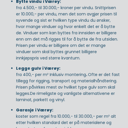
Bytte vindu
i Værøy:
fra 4.500,- til 30.000,- kroner per vindu. Snittprisen
er 10.000,- per vindu, men det som avgjør prisen til
syvende og sist er hvilken type vindu du ønsker,
hvor mange vinduer og hvor enkelt det er å bytte
de. Vinduer som kan byttes fra innsiden er billigere
enn om det må rigges til for å bytte de fra utsiden.
Prisen per vindu er billigere om det er mange
vinduer som skal byttes grunnet billigere
innkjøpspris ved større kvantum.
Legge gulv
i Værøy:
fra 400,- per m² Inklusiv montering
.
Ofte er det fast
tillegg for rigging, transport og materialhåndtering.
Prisen påvirkes mest av hvilket type gulv som skal
legges.De rimeligste og vanligste alternativene er
laminat, parkett og vinyl.
Garasje
i Værøy:
koster som regel fra 10.000,- til 30.000,- per m² alt
etter hvilken standard det er på materialene og