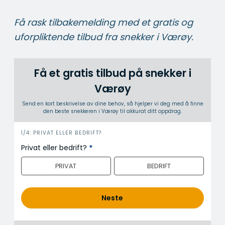
Få rask tilbakemelding med et gratis og
uforpliktende tilbud fra snekker i Værøy.
Få et gratis tilbud på snekker i
Værøy
Send en kort beskrivelse av dine behov, så hjelper vi deg med å finne
den beste snekkeren i Værøy til akkurat ditt oppdrag.
i
1/4: PRIVAT ELLER BEDRIFT?
n
Privat eller bedrift?
*
n
PRIVAT
BEDRIFT
h
o
l
Neste
d