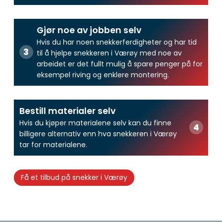
Gjør noe av jobben selv
Hvis du har noen snekkerferdigheter og har tid
til å hjelpe snekkeren i Værøy med noe av
arbeidet er det fullt mulig å spare penger på for
eksempel riving og enklere montering.
Bestill materialer selv
Hvis du kjøper materialene selv kan du finne
billigere alternativ enn hva snekkeren i Værøy
tar for materialene.
Få et tilbud på snekker i Værøy