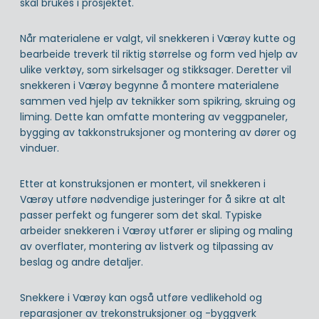
skal brukes i prosjektet.
Når materialene er valgt, vil snekkeren i Værøy kutte og
bearbeide treverk til riktig størrelse og form ved hjelp av
ulike verktøy, som sirkelsager og stikksager. Deretter vil
snekkeren i Værøy begynne å montere materialene
sammen ved hjelp av teknikker som spikring, skruing og
liming. Dette kan omfatte montering av veggpaneler,
bygging av takkonstruksjoner og montering av dører og
vinduer.
Etter at konstruksjonen er montert, vil snekkeren i
Værøy utføre nødvendige justeringer for å sikre at alt
passer perfekt og fungerer som det skal. Typiske
arbeider snekkeren i Værøy utfører er sliping og maling
av overflater, montering av listverk og tilpassing av
beslag og andre detaljer.
Snekkere i Værøy kan også utføre vedlikehold og
reparasjoner av trekonstruksjoner og -byggverk