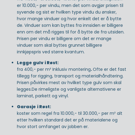
er 10.000,- per vindu, men det som avgjør prisen til
syvende og sist er hvilken type vindu du ønsker,
hvor mange vinduer og hvor enkelt det er å bytte
de. Vinduer som kan byttes fra innsiden er billigere
enn om det må rigges til for å bytte de fra utsiden.
Prisen per vindu er billigere om det er mange
vinduer som skal byttes grunnet billigere
innkjøpspris ved større kvantum.
Legge gulv
i Røst:
fra 400,- per m² Inklusiv montering
.
Ofte er det fast
tillegg for rigging, transport og materialhåndtering.
Prisen påvirkes mest av hvilket type gulv som skal
legges.De rimeligste og vanligste alternativene er
laminat, parkett og vinyl.
Garasje
i Røst:
koster som regel fra 10.000,- til 30.000,- per m² alt
etter hvilken standard det er på materialene og
hvor stort omfanget av jobben er.