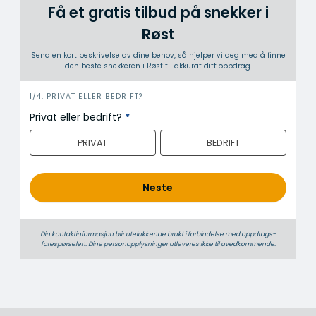
Få et gratis tilbud på snekker i
Røst
Send en kort beskrivelse av dine behov, så hjelper vi deg med å finne
den beste snekkeren i Røst til akkurat ditt oppdrag.
i
1/4: PRIVAT ELLER BEDRIFT?
n
Privat eller bedrift?
*
n
PRIVAT
BEDRIFT
h
o
l
Neste
d
Din kontaktinformasjon blir utelukkende brukt i forbindelse med oppdrags­
forespørselen. Dine person­­opplysninger utleveres ikke til uvedkommende.