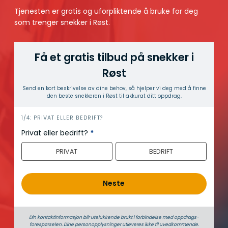
Tjenesten er gratis og uforpliktende å bruke for deg
som trenger snekker i Røst.
Få et gratis tilbud på snekker i
Røst
Send en kort beskrivelse av dine behov, så hjelper vi deg med å finne
den beste snekkeren i Røst til akkurat ditt oppdrag.
h
1/4: PRIVAT ELLER BEDRIFT?
e
Privat eller bedrift?
*
r
PRIVAT
BEDRIFT
o
Neste
Din kontaktinformasjon blir utelukkende brukt i forbindelse med oppdrags­
forespørselen. Dine person­­opplysninger utleveres ikke til uvedkommende.