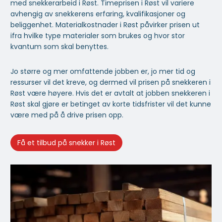
med snekkerarbeid i Røst. Timeprisen i Røst vil variere
avhengig av snekkerens erfaring, kvalifikasjoner og
beliggenhet. Materialkostnader i Røst påvirker prisen ut
ifra hvilke type materialer som brukes og hvor stor
kvantum som skal benyttes.
Jo større og mer omfattende jobben er, jo mer tid og
ressurser vil det kreve, og dermed vil prisen på snekkeren i
Røst være høyere. Hvis det er avtalt at jobben snekkeren i
Røst skal gjøre er betinget av korte tidsfrister vil det kunne
være med på å drive prisen opp.
Få et tilbud på snekker i Røst