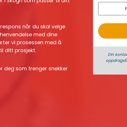
 i Skogn som passer til ditt
r
o
k respons når du skal velge
 en henvendelse med dine
arter vi prosessen med å
 ditt prosjekt.
Din konta
oppdrags­fo
for deg som trenger snekker