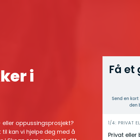
Få et 
ker i
Send en kort 
den b
e- eller oppussingsprosjekt?
h
1/4: PRIVAT E
 til kan vi hjelpe deg med å
e
Privat eller