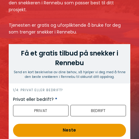
den snekkeren i Rennebu som passer best til ditt
prosjekt.
Tjenesten er gratis og uforpliktende å bruke for deg
som trenger snekker i Rennebu.
Få et gratis tilbud på snekker i
Rennebu
Send en kort beskrivelse av dine behov, så hjelper vi deg med å finne
den beste snekkeren i Rennebu til akkurat ditt oppdrag.
h
1/4: PRIVAT ELLER BEDRIFT?
e
Privat eller bedrift?
*
r
PRIVAT
BEDRIFT
o
Neste