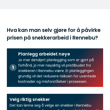
Hva kan man selv gjøre for å påvirke
prisen på snekkerarbeid i Rennebu?
Planlegg arbeidet nøye
Jo mer detaljert planlegging som er gjort på
forhånd, jo mer nøyaktig vil pristilbudet fra
snekkeren i Rennebu være. Er planleggingen
grundig vil det redusere risikoen for uventede
kostnader og misforståelser i prosessen.
Velg riktig snekker
Det kan lønne seg å velge en snekker i Rennebu