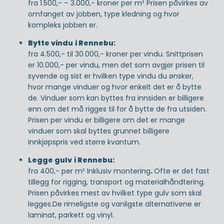
fra 1.500,- – 3.000,- kroner per m² Prisen påvirkes av
omfanget av jobben, type kledning og hvor
kompleks jobben er.
Bytte vindu
i Rennebu:
fra 4.500,- til 30.000,- kroner per vindu. Snittprisen
er 10.000,- per vindu, men det som avgjør prisen til
syvende og sist er hvilken type vindu du ønsker,
hvor mange vinduer og hvor enkelt det er å bytte
de. Vinduer som kan byttes fra innsiden er billigere
enn om det må rigges til for å bytte de fra utsiden.
Prisen per vindu er billigere om det er mange
vinduer som skal byttes grunnet billigere
innkjøpspris ved større kvantum.
Legge gulv
i Rennebu:
fra 400,- per m² Inklusiv montering
.
Ofte er det fast
tillegg for rigging, transport og materialhåndtering.
Prisen påvirkes mest av hvilket type gulv som skal
legges.De rimeligste og vanligste alternativene er
laminat, parkett og vinyl.