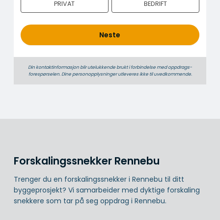
PRIVAT
BEDRIFT
h
o
l
Neste
d
Din kontaktinformasjon blir utelukkende brukt i forbindelse med oppdrags­
forespørselen. Dine person­­opplysninger utleveres ikke til uvedkommende.
Forskalingssnekker Rennebu
Trenger du en forskalingssnekker i Rennebu til ditt
byggeprosjekt? Vi samarbeider med dyktige forskaling
snekkere som tar på seg oppdrag i Rennebu.