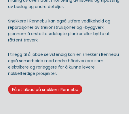
maling av overflater, montering av listverk og tilpassing
av beslag og andre detaljer.
Snekkere i Rennebu kan også utføre vedlikehold og
reparasjoner av trekonstruksjoner og -byggverk
gjennom å erstatte ødelagte planker eller bytte ut
råttent treverk.
I tillegg til å jobbe selvstendig kan en snekker i Rennebu
også samarbeide med andre håndverkere som
elektrikere og rørleggere for å kunne levere
nøkkelferdige prosjekter.
Få et tilbud på snekker i Rennebu