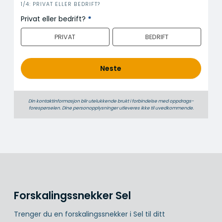
i
1/4: PRIVAT ELLER BEDRIFT?
n
Privat eller bedrift?
*
n
PRIVAT
BEDRIFT
h
o
l
Neste
d
Din kontaktinformasjon blir utelukkende brukt i forbindelse med oppdrags­
forespørselen. Dine person­­opplysninger utleveres ikke til uvedkommende.
Forskalingssnekker Sel
Trenger du en forskalingssnekker i Sel til ditt