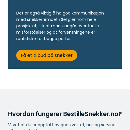
Det er også viktig å ha god kommunikasjon
med snekkerfirmaet i Sel gjennom hele
prosjektet, slik at man unngår eventuelle
misforståelser og at forventningene er
realistiske for begge parter.
Få et tilbud på snekker
Hvordan fungerer BestilleSnekker.no?
Vi vet at du er opptatt av god kvalitet, pris og service