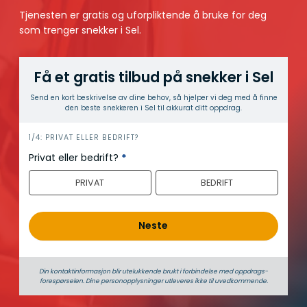
Tjenesten er gratis og uforpliktende å bruke for deg
som trenger snekker i Sel.
Få et gratis tilbud på snekker i Sel
Send en kort beskrivelse av dine behov, så hjelper vi deg med å finne
den beste snekkeren i Sel til akkurat ditt oppdrag.
h
1/4: PRIVAT ELLER BEDRIFT?
e
Privat eller bedrift?
*
r
PRIVAT
BEDRIFT
o
Neste
Din kontaktinformasjon blir utelukkende brukt i forbindelse med oppdrags­
forespørselen. Dine person­­opplysninger utleveres ikke til uvedkommende.