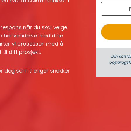
n kvalitetssikret snekker i
r
o
k respons når du skal velge
n en henvendelse med dine
arter vi prosessen med å
il ditt prosjekt.
Din konta
oppdrags­fo
for deg som trenger snekker