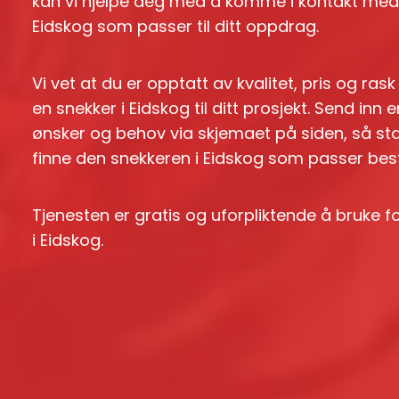
kan vi hjelpe deg med å komme i kontakt med e
Eidskog som passer til ditt oppdrag.
Vi vet at du er opptatt av kvalitet, pris og ras
en snekker i Eidskog til ditt prosjekt. Send in
ønsker og behov via skjemaet på siden, så st
finne den snekkeren i Eidskog som passer best t
Tjenesten er gratis og uforpliktende å bruke 
i Eidskog.