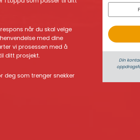
 i Loppa som passer til ditt
r
o
k respons når du skal velge
 en henvendelse med dine
arter vi prosessen med å
 ditt prosjekt.
Din konta
oppdrags­fo
for deg som trenger snekker