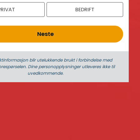
PRIVAT
BEDRIFT
Neste
ktinformasjon blir utelukkende brukt i forbindelse med
respørselen. Dine person­­opplysninger utleveres ikke til
uvedkommende.