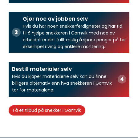
Gjør noe av jobben selv
Hvis du har noen snekkerferdigheter og har tid
til å hjelpe snekkeren i Gamvik med noe av
arbeidet er det fullt mulig å spare penger på for
eksempel riving og enklere montering.
Bestill materialer selv
Hvis du kjøper materialene selv kan du finne
billigere alternativ enn hva snekkeren i Gamvik
tar for materialene.
Få et tilbud på snekker i Gamvik