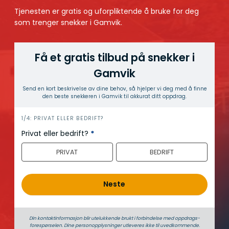
Tjenesten er gratis og uforpliktende å bruke for deg
som trenger snekker i Gamvik.
Få et gratis tilbud på snekker i
Gamvik
Send en kort beskrivelse av dine behov, så hjelper vi deg med å finne
den beste snekkeren i Gamvik til akkurat ditt oppdrag.
h
1/4: PRIVAT ELLER BEDRIFT?
e
Privat eller bedrift?
*
r
PRIVAT
BEDRIFT
o
Neste
Din kontaktinformasjon blir utelukkende brukt i forbindelse med oppdrags­
forespørselen. Dine person­­opplysninger utleveres ikke til uvedkommende.