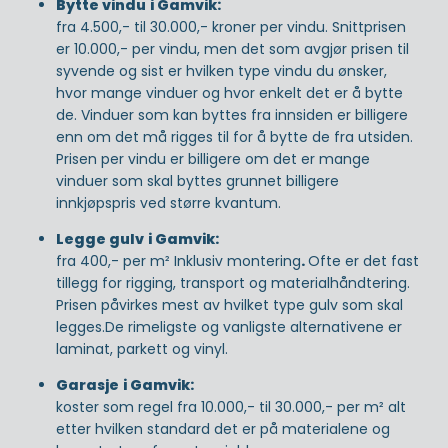
Bytte vindu
i Gamvik:
fra 4.500,- til 30.000,- kroner per vindu. Snittprisen
er 10.000,- per vindu, men det som avgjør prisen til
syvende og sist er hvilken type vindu du ønsker,
hvor mange vinduer og hvor enkelt det er å bytte
de. Vinduer som kan byttes fra innsiden er billigere
enn om det må rigges til for å bytte de fra utsiden.
Prisen per vindu er billigere om det er mange
vinduer som skal byttes grunnet billigere
innkjøpspris ved større kvantum.
Legge gulv
i Gamvik:
fra 400,- per m² Inklusiv montering
.
Ofte er det fast
tillegg for rigging, transport og materialhåndtering.
Prisen påvirkes mest av hvilket type gulv som skal
legges.De rimeligste og vanligste alternativene er
laminat, parkett og vinyl.
Garasje
i Gamvik:
koster som regel fra 10.000,- til 30.000,- per m² alt
etter hvilken standard det er på materialene og