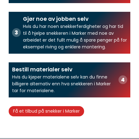
Gjør noe av jobben selv
Hvis du har noen snekkerferdigheter og har tid
til å hjelpe snekkeren i Marker med noe av
arbeidet er det fullt mulig å spare penger på for
eksempel riving og enklere montering.
Bestill materialer selv
Hvis du kjøper materialene selv kan du finne
billigere alternativ enn hva snekkeren i Marker
tar for materialene.
Få et tilbud på snekker i Marker