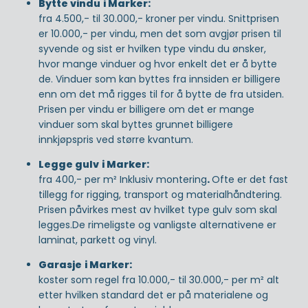
Bytte vindu
i Marker:
fra 4.500,- til 30.000,- kroner per vindu. Snittprisen
er 10.000,- per vindu, men det som avgjør prisen til
syvende og sist er hvilken type vindu du ønsker,
hvor mange vinduer og hvor enkelt det er å bytte
de. Vinduer som kan byttes fra innsiden er billigere
enn om det må rigges til for å bytte de fra utsiden.
Prisen per vindu er billigere om det er mange
vinduer som skal byttes grunnet billigere
innkjøpspris ved større kvantum.
Legge gulv
i Marker:
fra 400,- per m² Inklusiv montering
.
Ofte er det fast
tillegg for rigging, transport og materialhåndtering.
Prisen påvirkes mest av hvilket type gulv som skal
legges.De rimeligste og vanligste alternativene er
laminat, parkett og vinyl.
Garasje
i Marker:
koster som regel fra 10.000,- til 30.000,- per m² alt
etter hvilken standard det er på materialene og