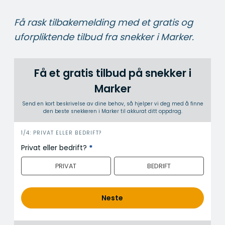
Få rask tilbakemelding med et gratis og
uforpliktende tilbud fra snekker i Marker.
Få et gratis tilbud på snekker i
Marker
Send en kort beskrivelse av dine behov, så hjelper vi deg med å finne
den beste snekkeren i Marker til akkurat ditt oppdrag.
i
1/4: PRIVAT ELLER BEDRIFT?
n
Privat eller bedrift?
*
n
PRIVAT
BEDRIFT
h
o
l
Neste
d