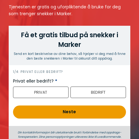
Tjenesten er gratis og uforpliktende å bruke for deg
som trenger snekker i Marker.
Få et gratis tilbud på snekker i
Marker
Send en kort beskrivelse av dine behov, så hjelper vi deg med å finne
den beste snekkeren i Marker til akkurat ditt oppdrag.
h
1/4: PRIVAT ELLER BEDRIFT?
e
Privat eller bedrift?
*
r
PRIVAT
BEDRIFT
o
Neste
Din kontaktinformasjon blir utelukkende brukt i forbindelse med oppdrags­
forespørselen. Dine person­­opplysninger utleveres ikke til uvedkommende.