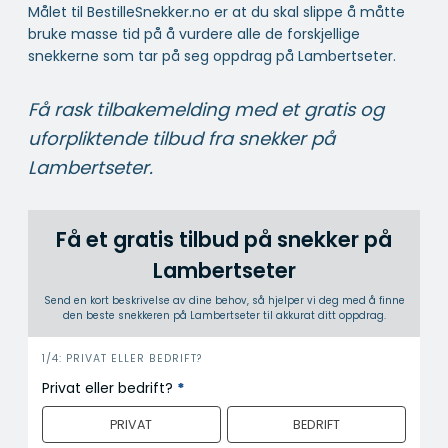
Målet til BestilleSnekker.no er at du skal slippe å måtte
bruke masse tid på å vurdere alle de forskjellige
snekkerne som tar på seg oppdrag på Lambertseter.
Få rask tilbakemelding med et gratis og
uforpliktende tilbud fra snekker på
Lambertseter.
Få et gratis tilbud på snekker på
Lambertseter
Send en kort beskrivelse av dine behov, så hjelper vi deg med å finne
den beste snekkeren på Lambertseter til akkurat ditt oppdrag.
i
1/4: PRIVAT ELLER BEDRIFT?
n
Privat eller bedrift?
*
n
PRIVAT
BEDRIFT
h