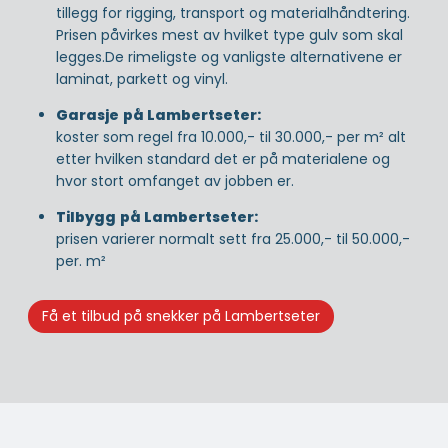
tillegg for rigging, transport og materialhåndtering.
Prisen påvirkes mest av hvilket type gulv som skal
legges.De rimeligste og vanligste alternativene er
laminat, parkett og vinyl.
Garasje
på Lambertseter:
koster som regel fra 10.000,- til 30.000,- per m² alt
etter hvilken standard det er på materialene og
hvor stort omfanget av jobben er.
Tilbygg
på Lambertseter:
prisen varierer normalt sett fra 25.000,- til 50.000,-
per. m²
Få et tilbud på snekker på Lambertseter