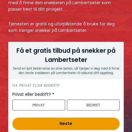
med å finne den snekkeren på Lambertseter som
passer best til ditt prosjekt.
Tjenesten er gratis og uforpliktende å bruke for deg
som trenger snekker på Lambertseter.
Få et gratis tilbud på snekker på
Lambertseter
Send en kort beskrivelse av dine behov, så hjelper vi deg med å finne
den beste snekkeren på Lambertseter til akkurat ditt oppdrag.
h
1/4: PRIVAT ELLER BEDRIFT?
e
Privat eller bedrift?
*
r
PRIVAT
BEDRIFT
o
Neste