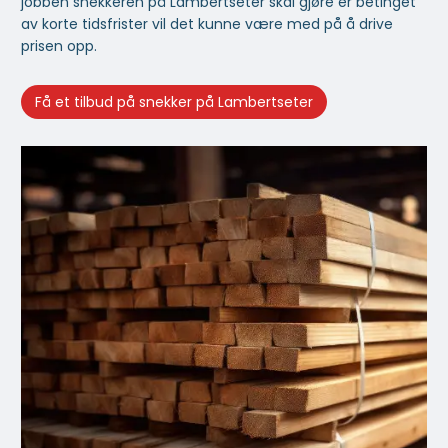
jobben snekkeren på Lambertseter skal gjøre er betinget
av korte tidsfrister vil det kunne være med på å drive
prisen opp.
Få et tilbud på snekker på Lambertseter