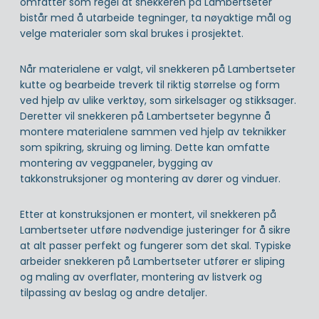
omfatter som regel at snekkeren på Lambertseter
bistår med å utarbeide tegninger, ta nøyaktige mål og
velge materialer som skal brukes i prosjektet.
Når materialene er valgt, vil snekkeren på Lambertseter
kutte og bearbeide treverk til riktig størrelse og form
ved hjelp av ulike verktøy, som sirkelsager og stikksager.
Deretter vil snekkeren på Lambertseter begynne å
montere materialene sammen ved hjelp av teknikker
som spikring, skruing og liming. Dette kan omfatte
montering av veggpaneler, bygging av
takkonstruksjoner og montering av dører og vinduer.
Etter at konstruksjonen er montert, vil snekkeren på
Lambertseter utføre nødvendige justeringer for å sikre
at alt passer perfekt og fungerer som det skal. Typiske
arbeider snekkeren på Lambertseter utfører er sliping
og maling av overflater, montering av listverk og
tilpassing av beslag og andre detaljer.