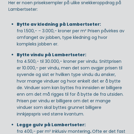
Her er noen priseksempler på ulike snekkeroppdrag på
Lambertseter:
Bytte av kledning
på Lambertseter:
fra 1.500,- – 3.000,- kroner per m² Prisen påvirkes av
omfanget av jobben, type kledning og hvor
kompleks jobben er.
Bytte vindu
på Lambertseter:
fra 4.500,- til 30.000,- kroner per vindu. Snittprisen
er 10.000,- per vindu, men det som avgjør prisen til
syvende og sist er hvilken type vindu du ønsker,
hvor mange vinduer og hvor enkelt det er å bytte
de. Vinduer som kan byttes fra innsiden er billigere
enn om det må rigges til for å bytte de fra utsiden.
Prisen per vindu er billigere om det er mange
vinduer som skal byttes grunnet billigere
innkjøpspris ved større kvantum.
Legge gulv
på Lambertseter:
fra 400,- per m² Inklusiv montering
.
Ofte er det fast