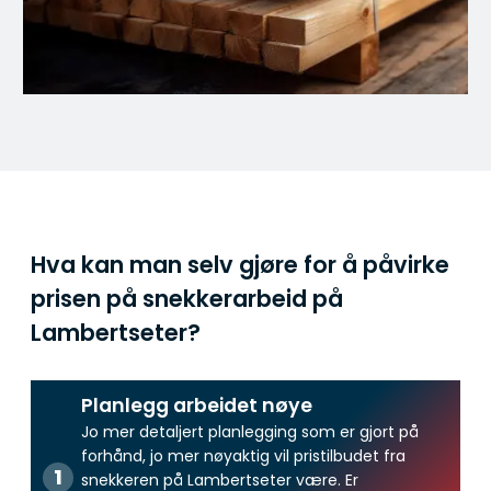
Hva kan man selv gjøre for å påvirke
prisen på snekkerarbeid på
Lambertseter?
Planlegg arbeidet nøye
Jo mer detaljert planlegging som er gjort på
forhånd, jo mer nøyaktig vil pristilbudet fra
snekkeren på Lambertseter være. Er