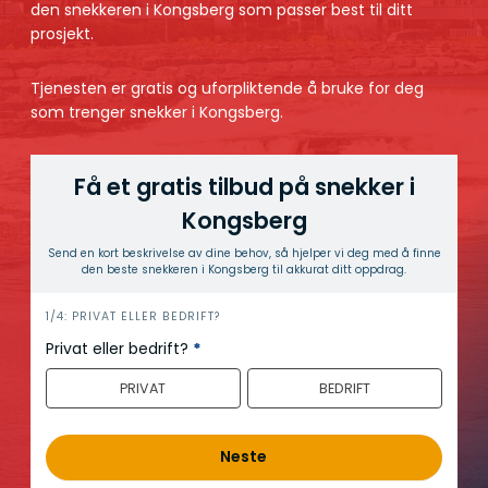
den snekkeren i Kongsberg som passer best til ditt
prosjekt.
Tjenesten er gratis og uforpliktende å bruke for deg
som trenger snekker i Kongsberg.
Få et gratis tilbud på snekker i
Kongsberg
Send en kort beskrivelse av dine behov, så hjelper vi deg med å finne
den beste snekkeren i Kongsberg til akkurat ditt oppdrag.
h
1/4: PRIVAT ELLER BEDRIFT?
e
Privat eller bedrift?
*
r
PRIVAT
BEDRIFT
o
Neste