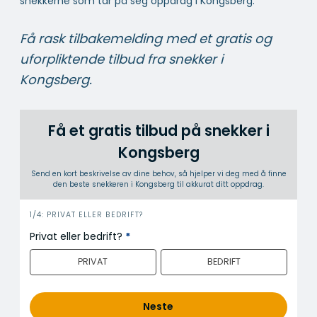
snekkerne som tar på seg oppdrag i Kongsberg.
Få rask tilbakemelding med et gratis og
uforpliktende tilbud fra snekker i
Kongsberg.
Få et gratis tilbud på snekker i
Kongsberg
Send en kort beskrivelse av dine behov, så hjelper vi deg med å finne
den beste snekkeren i Kongsberg til akkurat ditt oppdrag.
i
1/4: PRIVAT ELLER BEDRIFT?
n
Privat eller bedrift?
*
n
PRIVAT
BEDRIFT
h
o
l
Neste
d