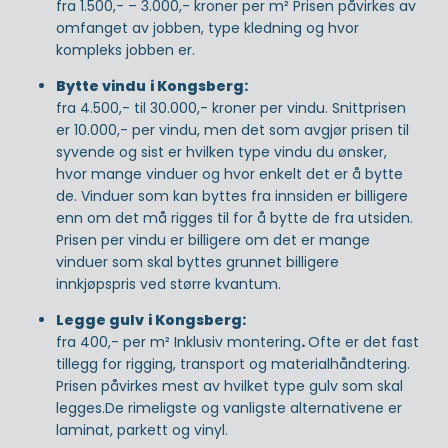
fra 1.500,- – 3.000,- kroner per m² Prisen påvirkes av
omfanget av jobben, type kledning og hvor
kompleks jobben er.
Bytte vindu
i Kongsberg:
fra 4.500,- til 30.000,- kroner per vindu. Snittprisen
er 10.000,- per vindu, men det som avgjør prisen til
syvende og sist er hvilken type vindu du ønsker,
hvor mange vinduer og hvor enkelt det er å bytte
de. Vinduer som kan byttes fra innsiden er billigere
enn om det må rigges til for å bytte de fra utsiden.
Prisen per vindu er billigere om det er mange
vinduer som skal byttes grunnet billigere
innkjøpspris ved større kvantum.
Legge gulv
i Kongsberg:
fra 400,- per m² Inklusiv montering
.
Ofte er det fast
tillegg for rigging, transport og materialhåndtering.
Prisen påvirkes mest av hvilket type gulv som skal
legges.De rimeligste og vanligste alternativene er
laminat, parkett og vinyl.