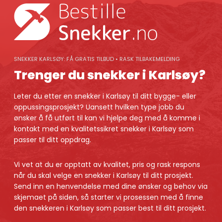
Skip
to
content
SNEKKER KARLSØY: FÅ GRATIS TILBUD • RASK TILBAKEMELDING
Trenger du snekker i Karlsøy?
Leter du etter en snekker i Karlsøy til ditt bygge- eller
oppussingsprosjekt? Uansett hvilken type jobb du
ønsker å få utført til kan vi hjelpe deg med å komme i
kontakt med en kvalitetssikret snekker i Karlsøy som
passer til ditt oppdrag.
Vi vet at du er opptatt av kvalitet, pris og rask respons
når du skal velge en snekker i Karlsøy til ditt prosjekt.
Send inn en henvendelse med dine ønsker og behov via
skjemaet på siden, så starter vi prosessen med å finne
den snekkeren i Karlsøy som passer best til ditt prosjekt.