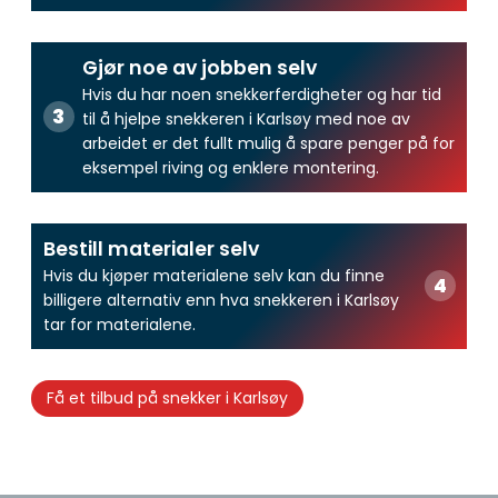
Gjør noe av jobben selv
Hvis du har noen snekkerferdigheter og har tid
til å hjelpe snekkeren i Karlsøy med noe av
arbeidet er det fullt mulig å spare penger på for
eksempel riving og enklere montering.
Bestill materialer selv
Hvis du kjøper materialene selv kan du finne
billigere alternativ enn hva snekkeren i Karlsøy
tar for materialene.
Få et tilbud på snekker i Karlsøy