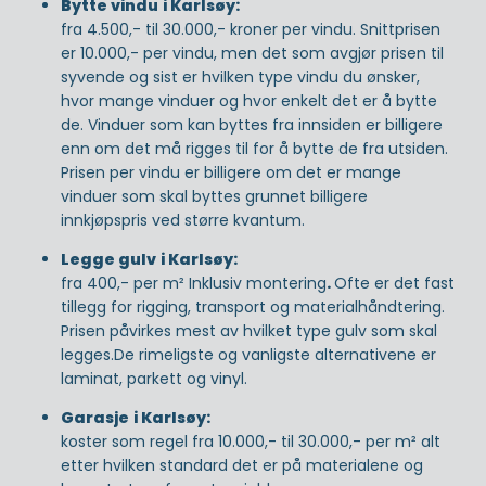
Bytte vindu
i Karlsøy:
fra 4.500,- til 30.000,- kroner per vindu. Snittprisen
er 10.000,- per vindu, men det som avgjør prisen til
syvende og sist er hvilken type vindu du ønsker,
hvor mange vinduer og hvor enkelt det er å bytte
de. Vinduer som kan byttes fra innsiden er billigere
enn om det må rigges til for å bytte de fra utsiden.
Prisen per vindu er billigere om det er mange
vinduer som skal byttes grunnet billigere
innkjøpspris ved større kvantum.
Legge gulv
i Karlsøy:
fra 400,- per m² Inklusiv montering
.
Ofte er det fast
tillegg for rigging, transport og materialhåndtering.
Prisen påvirkes mest av hvilket type gulv som skal
legges.De rimeligste og vanligste alternativene er
laminat, parkett og vinyl.
Garasje
i Karlsøy:
koster som regel fra 10.000,- til 30.000,- per m² alt
etter hvilken standard det er på materialene og