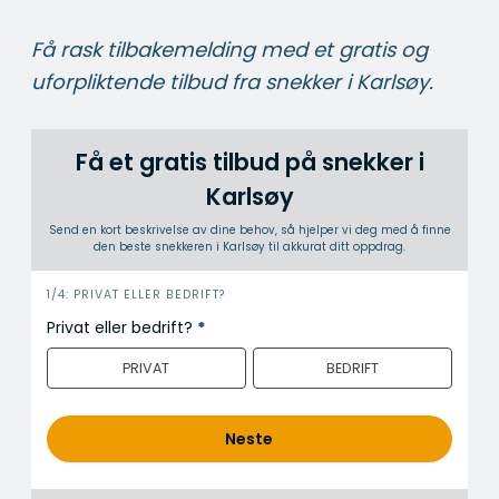
Få rask tilbakemelding med et gratis og
uforpliktende tilbud fra snekker i Karlsøy.
Få et gratis tilbud på snekker i
Karlsøy
Send en kort beskrivelse av dine behov, så hjelper vi deg med å finne
den beste snekkeren i Karlsøy til akkurat ditt oppdrag.
i
1/4: PRIVAT ELLER BEDRIFT?
n
Privat eller bedrift?
*
n
PRIVAT
BEDRIFT
h
o
l
Neste
d