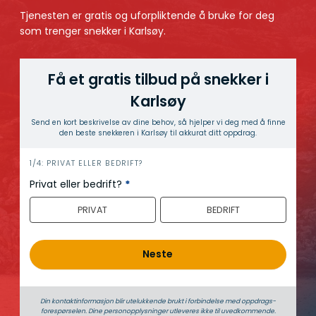
Tjenesten er gratis og uforpliktende å bruke for deg
som trenger snekker i Karlsøy.
Få et gratis tilbud på snekker i
Karlsøy
Send en kort beskrivelse av dine behov, så hjelper vi deg med å finne
den beste snekkeren i Karlsøy til akkurat ditt oppdrag.
h
1/4: PRIVAT ELLER BEDRIFT?
e
Privat eller bedrift?
*
r
PRIVAT
BEDRIFT
o
Neste
Din kontaktinformasjon blir utelukkende brukt i forbindelse med oppdrags­
forespørselen. Dine person­­opplysninger utleveres ikke til uvedkommende.