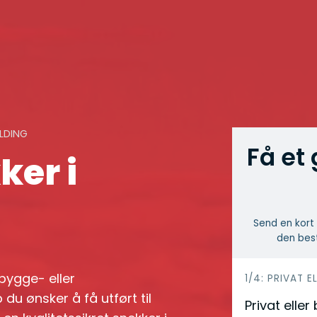
ELDING
Få et 
ker i
Send en kort 
den best
 bygge- eller
h
1/4: PRIVAT E
du ønsker å få utført til
e
Privat eller