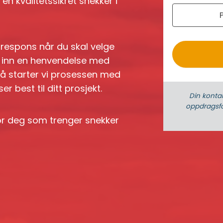
n kvalitetssikret snekker i
r
o
k respons når du skal velge
nd inn en henvendelse med
så starter vi prosessen med
 best til ditt prosjekt.
Din konta
oppdrags­fo
for deg som trenger snekker