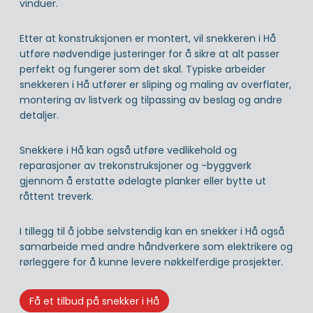
vinduer.
Etter at konstruksjonen er montert, vil snekkeren i Hå
utføre nødvendige justeringer for å sikre at alt passer
perfekt og fungerer som det skal. Typiske arbeider
snekkeren i Hå utfører er sliping og maling av overflater,
montering av listverk og tilpassing av beslag og andre
detaljer.
Snekkere i Hå kan også utføre vedlikehold og
reparasjoner av trekonstruksjoner og -byggverk
gjennom å erstatte ødelagte planker eller bytte ut
råttent treverk.
I tillegg til å jobbe selvstendig kan en snekker i Hå også
samarbeide med andre håndverkere som elektrikere og
rørleggere for å kunne levere nøkkelferdige prosjekter.
Få et tilbud på snekker i Hå