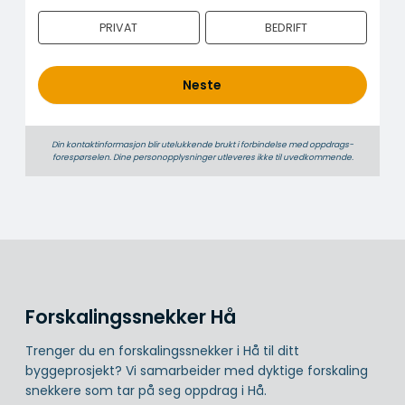
n
PRIVAT
BEDRIFT
h
o
l
Neste
d
Din kontaktinformasjon blir utelukkende brukt i forbindelse med oppdrags­
forespørselen. Dine person­­opplysninger utleveres ikke til uvedkommende.
Forskalingssnekker Hå
Trenger du en forskalingssnekker i Hå til ditt
byggeprosjekt? Vi samarbeider med dyktige forskaling
snekkere som tar på seg oppdrag i Hå.