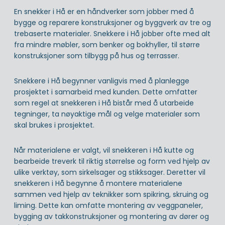
En snekker i Hå er en håndverker som jobber med å
bygge og reparere konstruksjoner og byggverk av tre og
trebaserte materialer. Snekkere i Hå jobber ofte med alt
fra mindre møbler, som benker og bokhyller, til større
konstruksjoner som tilbygg på hus og terrasser.
Snekkere i Hå begynner vanligvis med å planlegge
prosjektet i samarbeid med kunden. Dette omfatter
som regel at snekkeren i Hå bistår med å utarbeide
tegninger, ta nøyaktige mål og velge materialer som
skal brukes i prosjektet.
Når materialene er valgt, vil snekkeren i Hå kutte og
bearbeide treverk til riktig størrelse og form ved hjelp av
ulike verktøy, som sirkelsager og stikksager. Deretter vil
snekkeren i Hå begynne å montere materialene
sammen ved hjelp av teknikker som spikring, skruing og
liming. Dette kan omfatte montering av veggpaneler,
bygging av takkonstruksjoner og montering av dører og