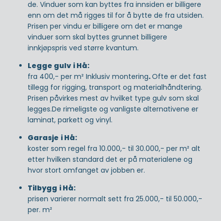
de. Vinduer som kan byttes fra innsiden er billigere
enn om det må rigges til for å bytte de fra utsiden.
Prisen per vindu er billigere om det er mange
vinduer som skal byttes grunnet billigere
innkjøpspris ved større kvantum.
Legge gulv
i Hå:
fra 400,- per m² Inklusiv montering
.
Ofte er det fast
tillegg for rigging, transport og materialhåndtering.
Prisen påvirkes mest av hvilket type gulv som skal
legges.De rimeligste og vanligste alternativene er
laminat, parkett og vinyl.
Garasje
i Hå:
koster som regel fra 10.000,- til 30.000,- per m² alt
etter hvilken standard det er på materialene og
hvor stort omfanget av jobben er.
Tilbygg
i Hå:
prisen varierer normalt sett fra 25.000,- til 50.000,-
per. m²