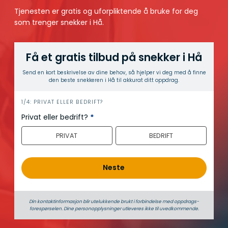
Tjenesten er gratis og uforpliktende å bruke for deg
som trenger snekker i Hå.
Få et gratis tilbud på snekker i Hå
Send en kort beskrivelse av dine behov, så hjelper vi deg med å finne
den beste snekkeren i Hå til akkurat ditt oppdrag.
h
1/4: PRIVAT ELLER BEDRIFT?
e
Privat eller bedrift?
*
r
PRIVAT
BEDRIFT
o
Neste
Din kontaktinformasjon blir utelukkende brukt i forbindelse med oppdrags­
forespørselen. Dine person­­opplysninger utleveres ikke til uvedkommende.