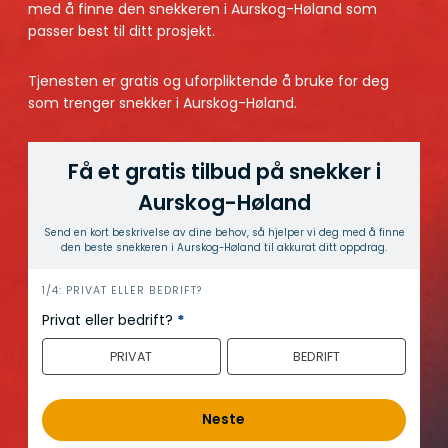
med å finne den snekkeren i Aurskog-Høland som
passer best til ditt prosjekt.
Tjenesten er gratis og uforpliktende å bruke for deg
som trenger snekker i Aurskog-Høland.
Få et gratis tilbud på snekker i
Aurskog-Høland
Send en kort beskrivelse av dine behov, så hjelper vi deg med å finne
den beste snekkeren i Aurskog-Høland til akkurat ditt oppdrag.
h
1/4: PRIVAT ELLER BEDRIFT?
e
Privat eller bedrift?
*
r
PRIVAT
BEDRIFT
o
Neste