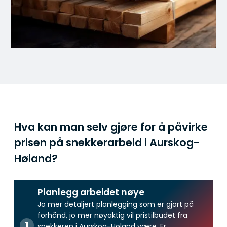
Hva kan man selv gjøre for å påvirke
prisen på snekkerarbeid i Aurskog-
Høland?
Planlegg arbeidet nøye
Jo mer detaljert planlegging som er gjort på
forhånd, jo mer nøyaktig vil pristilbudet fra
snekkeren i Aurskog-Høland være. Er