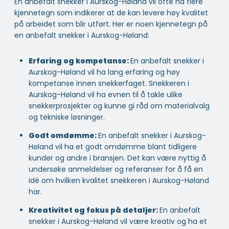
En anbefalt snekker i Aurskog-Høland vil ofte ha flere
kjennetegn som indikerer at de kan levere høy kvalitet
på arbeidet som blir utført. Her er noen kjennetegn på
en anbefalt snekker i Aurskog-Høland:
Erfaring og kompetanse:
En anbefalt snekker i
Aurskog-Høland vil ha lang erfaring og høy
kompetanse innen snekkerfaget. Snekkeren i
Aurskog-Høland vil ha evnen til å takle ulike
snekkerprosjekter og kunne gi råd om materialvalg
og tekniske løsninger.
Godt omdømme:
En anbefalt snekker i Aurskog-
Høland vil ha et godt omdømme blant tidligere
kunder og andre i bransjen. Det kan være nyttig å
undersøke anmeldelser og referanser for å få en
idé om hvilken kvalitet snekkeren i Aurskog-Høland
har.
Kreativitet og fokus på detaljer:
En anbefalt
snekker i Aurskog-Høland vil være kreativ og ha et