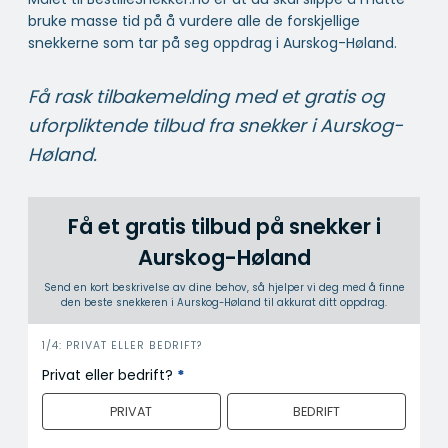
bruke masse tid på å vurdere alle de forskjellige
snekkerne som tar på seg oppdrag i Aurskog-Høland.
Få rask tilbakemelding med et gratis og
uforpliktende tilbud fra snekker i Aurskog-
Høland.
Få et gratis tilbud på snekker i
Aurskog-Høland
Send en kort beskrivelse av dine behov, så hjelper vi deg med å finne
den beste snekkeren i Aurskog-Høland til akkurat ditt oppdrag.
i
1/4: PRIVAT ELLER BEDRIFT?
n
Privat eller bedrift?
*
n
PRIVAT
BEDRIFT
h
o