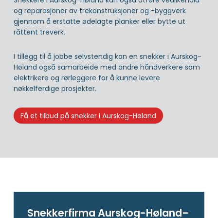
Snekkere i Aurskog-Høland kan også utføre vedlikehold
og reparasjoner av trekonstruksjoner og -byggverk
gjennom å erstatte ødelagte planker eller bytte ut
råttent treverk.
I tillegg til å jobbe selvstendig kan en snekker i Aurskog-
Høland også samarbeide med andre håndverkere som
elektrikere og rørleggere for å kunne levere
nøkkelferdige prosjekter.
Få et tilbud på snekker i Aurskog-Høland
Snekkerfirma Aurskog-Høland–