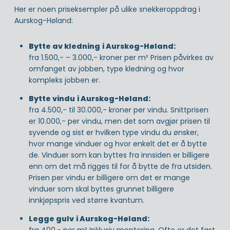
Her er noen priseksempler på ulike snekkeroppdrag i
Aurskog-Høland:
Bytte av kledning
i Aurskog-Høland:
fra 1.500,- – 3.000,- kroner per m² Prisen påvirkes av
omfanget av jobben, type kledning og hvor
kompleks jobben er.
Bytte vindu
i Aurskog-Høland:
fra 4.500,- til 30.000,- kroner per vindu. Snittprisen
er 10.000,- per vindu, men det som avgjør prisen til
syvende og sist er hvilken type vindu du ønsker,
hvor mange vinduer og hvor enkelt det er å bytte
de. Vinduer som kan byttes fra innsiden er billigere
enn om det må rigges til for å bytte de fra utsiden.
Prisen per vindu er billigere om det er mange
vinduer som skal byttes grunnet billigere
innkjøpspris ved større kvantum.
Legge gulv
i Aurskog-Høland:
fra 400,- per m² Inklusiv montering
.
Ofte er det fast