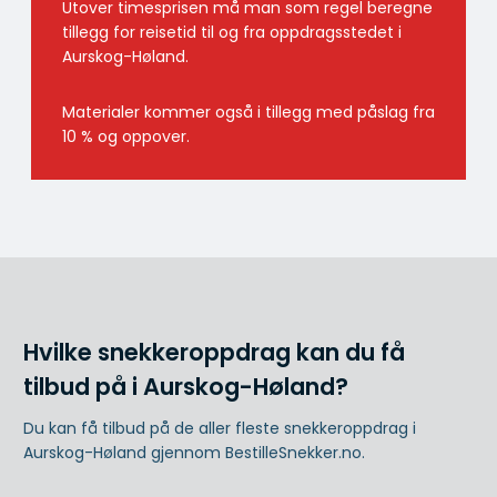
Utover timesprisen må man som regel beregne
tillegg for reisetid til og fra oppdragsstedet i
Aurskog-Høland.
Materialer kommer også i tillegg med påslag fra
10 % og oppover.
Hvilke snekkeroppdrag kan du få
tilbud på i Aurskog-Høland?
Du kan få tilbud på de aller fleste snekkeroppdrag i
Aurskog-Høland gjennom BestilleSnekker.no.